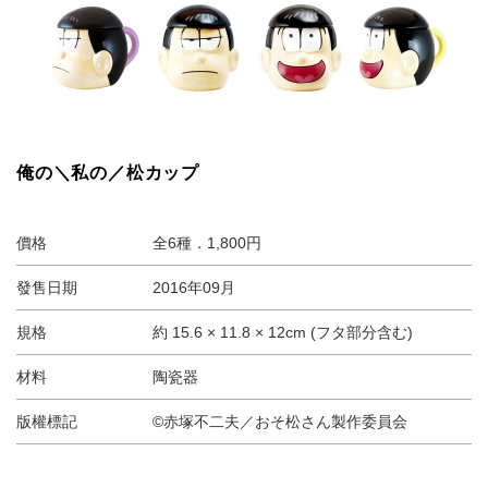
俺の＼私の／松カップ
價格
全6種．1,800円
發售日期
2016年09月
規格
約 15.6 × 11.8 × 12cm (フタ部分含む)
材料
陶瓷器
版權標記
©赤塚不二夫／おそ松さん製作委員会