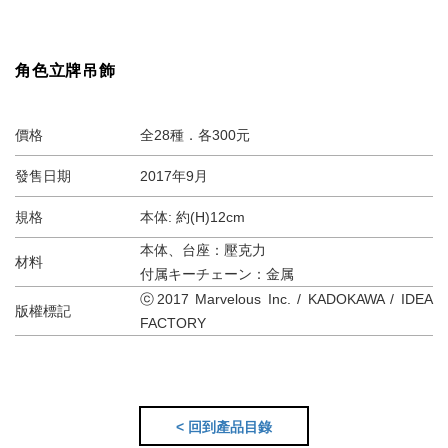
角色立牌吊飾
價格
全28種．各300元
發售日期
2017年9月
規格
本体: 約(H)12cm
本体、台座：壓克力
材料
付属キーチェーン：金属
ⓒ2017 Marvelous Inc. / KADOKAWA / IDEA
版權標記
FACTORY
< 回到產品目錄