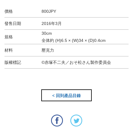
價格
800JPY
發售日期
2016年3月
30cm
規格
全体約 (H)6.5 × (W)34 × (D)0.4cm
材料
壓克力
版權標記
©赤塚不二夫／おそ松さん製作委員会
< 回到產品目錄